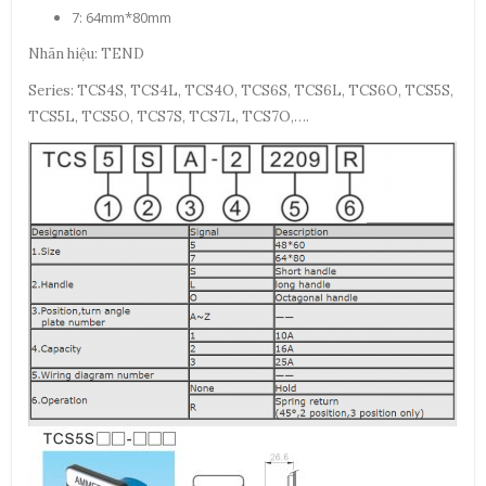
7: 64mm*80mm
Nhãn hiệu: TEND
Series: TCS4S, TCS4L, TCS4O, TCS6S, TCS6L, TCS6O, TCS5S,
TCS5L, TCS5O, TCS7S, TCS7L, TCS7O,….