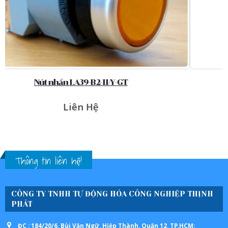
ĐÈN BÁO PHI 16 ND16 – 22B/4
Liên Hệ
Thông tin liên hệ!
CÔNG TY TNHH TỰ ĐỘNG HÓA CÔNG NGHIỆP THỊNH
PHÁT
ĐC : 184/20/6, Bùi Văn Ngữ, Hiệp Thành, Quận 12, TP.HCM: