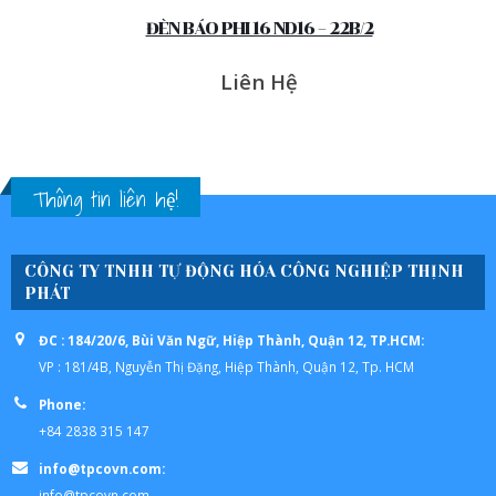
ĐÈN BÁO PHI 16 ND16 – 22B/2
Liên Hệ
Thông tin liên hệ!
CÔNG TY TNHH TỰ ĐỘNG HÓA CÔNG NGHIỆP THỊNH
PHÁT
ĐC : 184/20/6, Bùi Văn Ngữ, Hiệp Thành, Quận 12, TP.HCM:
VP : 181/4B, Nguyễn Thị Đặng, Hiệp Thành, Quận 12, Tp. HCM
Phone:
+84 2838 315 147
info@tpcovn.com:
info@tpcovn.com