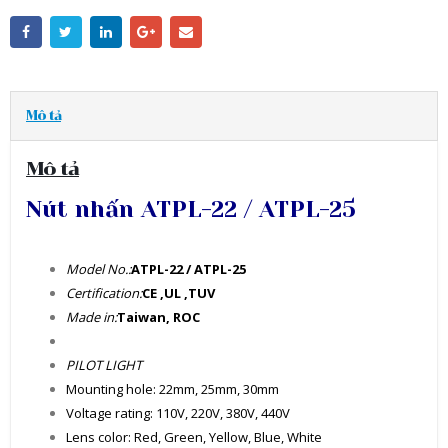
Mô tả
Mô tả
Nút nhấn ATPL-22 / ATPL-25
Model No.:
ATPL-22 / ATPL-25
Certification:
CE ,UL ,TUV
Made in:
Taiwan, ROC
PILOT LIGHT
Mounting hole: 22mm, 25mm, 30mm
Voltage rating: 110V, 220V, 380V, 440V
Lens color: Red, Green, Yellow, Blue, White