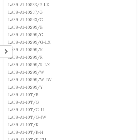
LA39-A1-10S33/R-LX
LA39-A1-10S37/G
LA39-A1-10S43/G
LA39-A1-10S99/B
LA39-A1-10S99/G
LA39-A1-10S99/G-LX
LA39-A1-10S99/K
LA39-A1-10S99/R
LA39-A1-10S99/R-LX
LA39-A1-10S99/W
LA39-A1-10S99/W-JW
LA39-A1-10S99/Y
LA39-A1-10T/B
LA39-A1-10T/G
LA39-A1-10T/G-H
LA39-A1-10T/G-JW
LA39-A1-10T/K
LA39-A1-10T/K-H
LA39-A1-10T/K-TH