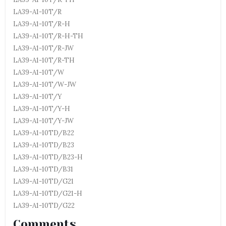
LA39-A1-10T/R
LA39-A1-10T/R-H
LA39-A1-10T/R-H-TH
LA39-A1-10T/R-JW
LA39-A1-10T/R-TH
LA39-A1-10T/W
LA39-A1-10T/W-JW
LA39-A1-10T/Y
LA39-A1-10T/Y-H
LA39-A1-10T/Y-JW
LA39-A1-10TD/B22
LA39-A1-10TD/B23
LA39-A1-10TD/B23-H
LA39-A1-10TD/B31
LA39-A1-10TD/G21
LA39-A1-10TD/G21-H
LA39-A1-10TD/G22
Comments