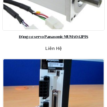
Động cơ servo Panasonic MUMA042P1S
Liên Hệ