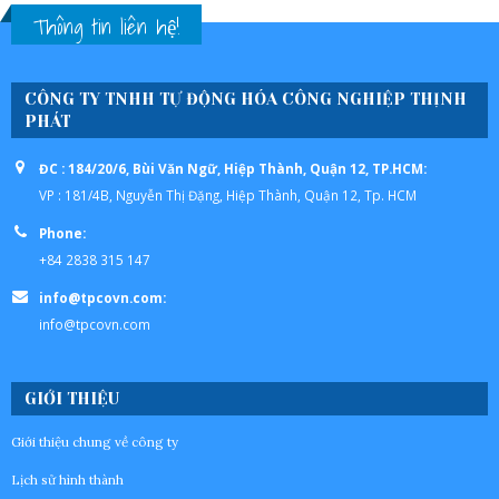
Thông tin liên hệ!
CÔNG TY TNHH TỰ ĐỘNG HÓA CÔNG NGHIỆP THỊNH
PHÁT
ĐC : 184/20/6, Bùi Văn Ngữ, Hiệp Thành, Quận 12, TP.HCM:
VP : 181/4B, Nguyễn Thị Đặng, Hiệp Thành, Quận 12, Tp. HCM
Phone:
+84 2838 315 147
info@tpcovn.com:
info@tpcovn.com
GIỚI THIỆU
Giới thiệu chung về công ty
Lịch sử hình thành