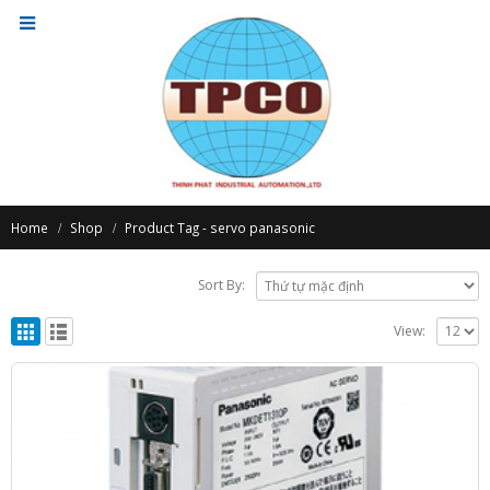
Home
Shop
Product Tag -
servo panasonic
Sort By:
View: