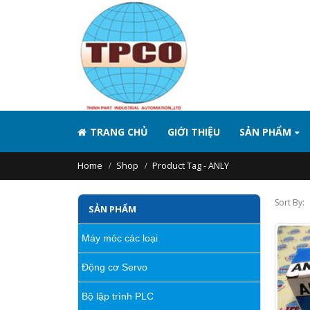
TRANG CHỦ
GIỚI THIỆU
SẢN PHẨM
Home
Shop
Product Tag -
ANLY
Sort By:
SẢN PHẨM
Máy móc các loại
Động cơ Servo
Bộ lập trình PLC