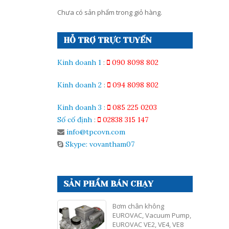
Chưa có sản phẩm trong giỏ hàng.
HỖ TRỢ TRỰC TUYẾN
Kinh doanh 1
:
090 8098 802
Kinh doanh 2
:
094 8098 802
Kinh doanh 3
:
085 225 0203
Số cố định
:
02838 315 147
info@tpcovn.com
Skype: vovantham07
SẢN PHẨM BÁN CHẠY
Bơm chân không
EUROVAC, Vacuum Pump,
EUROVAC VE2, VE4, VE8