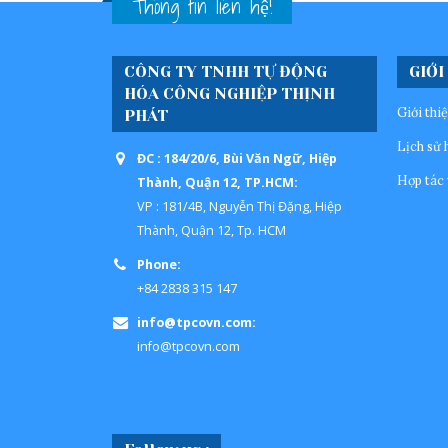
Thông tin liên hệ!
CÔNG TY TNHH TỰ ĐỘNG
GIỚI
HÓA CÔNG NGHIỆP THỊNH
Giới thi
PHÁT
Lịch sử 
ĐC : 184/20/6, Bùi Văn Ngữ, Hiệp
Hợp tác 
Thành, Quận 12, TP.HCM:
VP : 181/4B, Nguyễn Thị Đặng, Hiệp
Thành, Quận 12, Tp. HCM
Phone:
+84 2838 315 147
info@tpcovn.com:
info@tpcovn.com