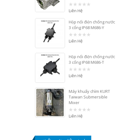
Liên Hệ
0
out
of
Hộp nối điện chống nước
5
3 cổng IP68 M686-Y
Liên Hệ
0
out
of
5
Hộp nối điện chống nước
3 cổng IP68 M686-T
Liên Hệ
0
out
of
5
Máy khuấy chìm KURT
Taiwan Submersible
Mixer
Liên Hệ
0
out
of
5