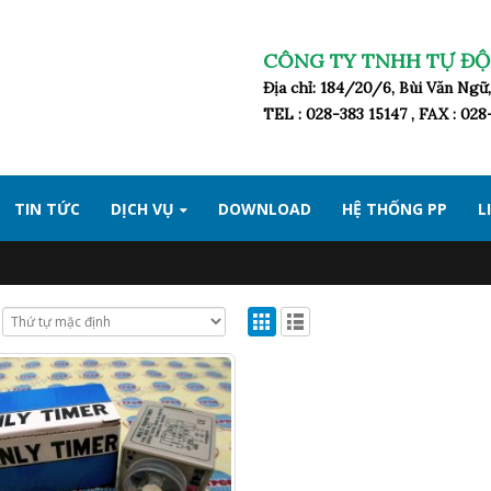
CÔNG TY TNHH TỰ ĐỘ
Địa chỉ: 184/20/6, Bùi Văn Ng
TEL : 028-383 15147 , FAX : 02
TIN TỨC
DỊCH VỤ
DOWNLOAD
HỆ THỐNG PP
L