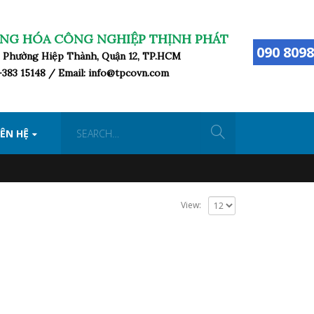
NG HÓA CÔNG NGHIỆP THỊNH PHÁT
090 8098
ữ, Phường Hiệp Thành, Quận 12, TP.HCM
8-383 15148 / Email: info@tpcovn.com
IÊN HỆ
View: