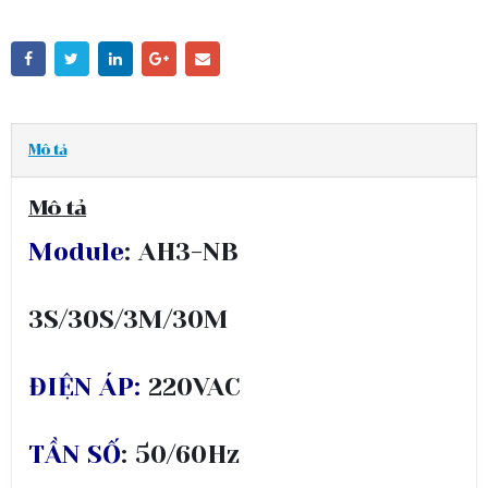
Mô tả
Mô tả
Module
: AH3-NB
3S/30S/3M/30M
ĐIỆN ÁP:
220VAC
TẦN SỐ
: 50/60Hz