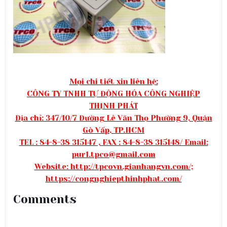
Mọi chi tiết xin liên hệ:
CÔNG TY TNHH TỰ ĐỘNG HÓA CÔNG NGHIỆP
THỊNH PHÁT
Địa chỉ: 347/10/7 Đường Lê Văn Thọ Phường 9, Quận
Gò Vấp, TP.HCM
TEL : 84-8-38 315147 , FAX : 84-8-38 315148/ Email:
pur1.tpco@gmail.com
Website: http://tpcovn.gianhangvn.com/;
https://congnghiepthinhphat.com/
Comments