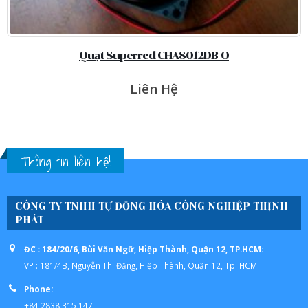
Quạt hút SUNON SF23080AT/2082HBL.GN
Liên Hệ
Thông tin liên hệ!
CÔNG TY TNHH TỰ ĐỘNG HÓA CÔNG NGHIỆP THỊNH
PHÁT
ĐC : 184/20/6, Bùi Văn Ngữ, Hiệp Thành, Quận 12, TP.HCM:
VP : 181/4B, Nguyễn Thị Đặng, Hiệp Thành, Quận 12, Tp. HCM
Phone:
+84 2838 315 147