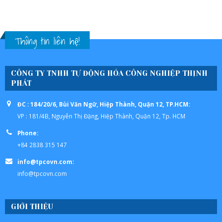
Thông tin liên hệ!
CÔNG TY TNHH TỰ ĐỘNG HÓA CÔNG NGHIỆP THỊNH
PHÁT
ĐC : 184/20/6, Bùi Văn Ngữ, Hiệp Thành, Quận 12, TP.HCM:
VP : 181/4B, Nguyễn Thị Đặng, Hiệp Thành, Quận 12, Tp. HCM
Phone:
+84 2838 315 147
info@tpcovn.com:
info@tpcovn.com
GIỚI THIỆU