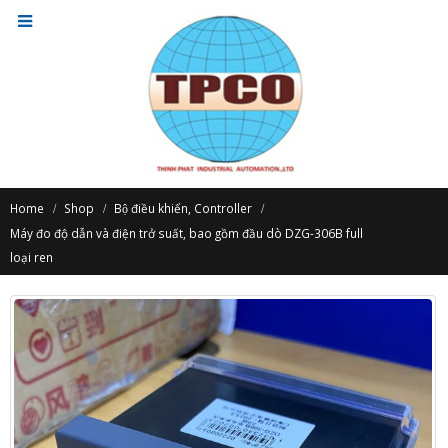
Home
Shop
Bộ điều khiển, Controller
Máy đo độ dẫn và điện trở suất, bao gồm đầu dò DZG-306B full
loại ren