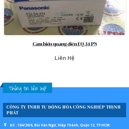
Cảm biến quang điện EQ-34-PN
Liên Hệ
Thông tin liên hệ!
CÔNG TY TNHH TỰ ĐỘNG HÓA CÔNG NGHIỆP THỊNH
PHÁT
ĐC : 184/20/6, Bùi Văn Ngữ, Hiệp Thành, Quận 12, TP.HCM: