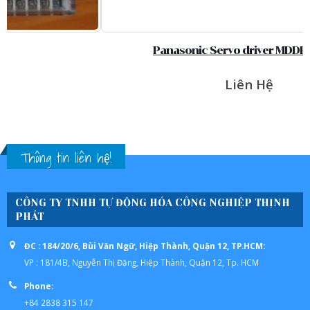
Panasonic Servo driver MDDHT3530E
Liên Hệ
Thông tin liên hệ!
CÔNG TY TNHH TỰ ĐỘNG HÓA CÔNG NGHIỆP THỊNH
PHÁT
ĐC : 184/20/6, Bùi Văn Ngữ, Hiệp Thành, Quận 12, TP.HCM:
VP : 181/4B, Nguyễn Thị Đặng, Hiệp Thành, Quận 12, Tp. HCM
Phone:
+84 2838 315 147