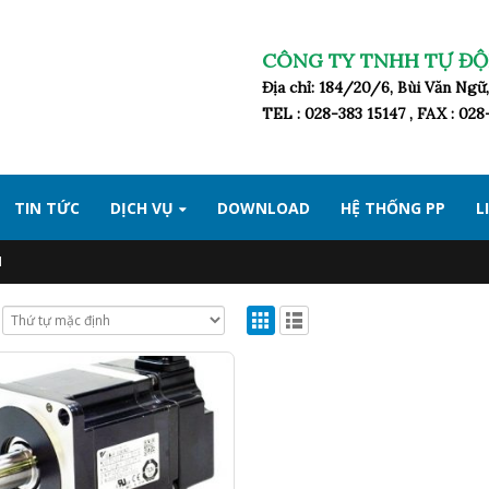
CÔNG TY TNHH TỰ ĐỘ
Địa chỉ: 184/20/6, Bùi Văn Ng
TEL : 028-383 15147 , FAX : 02
TIN TỨC
DỊCH VỤ
DOWNLOAD
HỆ THỐNG PP
L
1