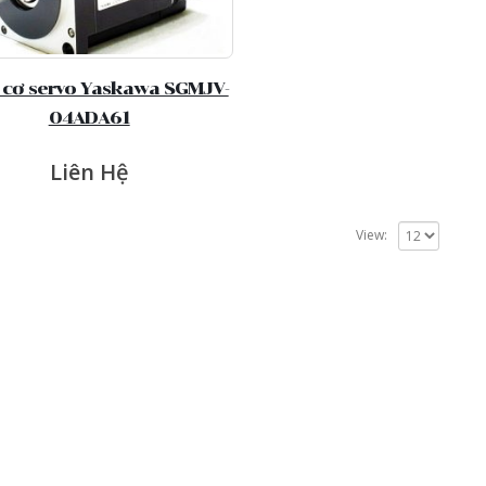
cơ servo Yaskawa SGMJV-
04ADA61
Liên Hệ
View: