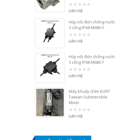
Liên Hệ
0
out
of
Hộp nối điện chống nước
5
3 cổng IP68 M686-Y
Liên Hệ
0
out
of
5
Hộp nối điện chống nước
3 cổng IP68 M686-T
Liên Hệ
0
out
of
5
Máy khuấy chìm KURT
Taiwan Submersible
Mixer
Liên Hệ
0
out
of
5