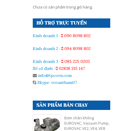
Chưa có sản phẩm trong giỏ hàng.
HỖ TRỢ TRỰC TUYẾN
Kinh doanh 1
:
090 8098 802
Kinh doanh 2
:
094 8098 802
Kinh doanh 3
:
085 225 0203
Số cố định
:
02838 315 147
info@tpcovn.com
Skype: vovantham07
SẢN PHẨM BÁN CHẠY
Bơm chân không
EUROVAC, Vacuum Pump,
EUROVAC VE2, VE4, VE8