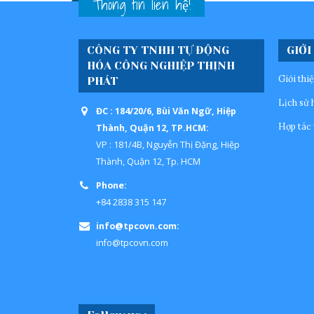
Thông tin liên hệ!
CÔNG TY TNHH TỰ ĐỘNG
GIỚI
HÓA CÔNG NGHIỆP THỊNH
Giới thi
PHÁT
Lịch sử 
ĐC : 184/20/6, Bùi Văn Ngữ, Hiệp
Hợp tác 
Thành, Quận 12, TP.HCM:
VP : 181/4B, Nguyễn Thị Đặng, Hiệp
Thành, Quận 12, Tp. HCM
Phone:
+84 2838 315 147
info@tpcovn.com:
info@tpcovn.com