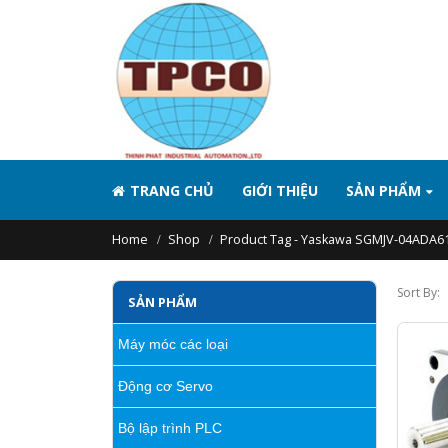
TRANG CHỦ
GIỚI THIỆU
SẢN PHẨM
Home
Shop
Product Tag -
Yaskawa SGMJV-04ADA6
Sort By:
SẢN PHẨM
Máy móc các loại
Động cơ Servo
Bộ lập trình PLC