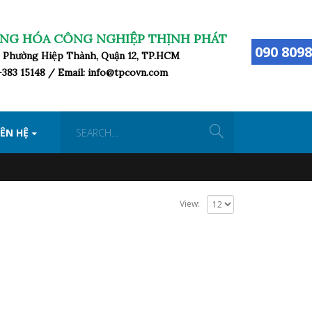
NG HÓA CÔNG NGHIỆP THỊNH PHÁT
090 8098
ữ, Phường Hiệp Thành, Quận 12, TP.HCM
8-383 15148 / Email: info@tpcovn.com
IÊN HỆ
View: