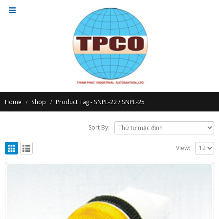
Home
Shop
Product Tag -
SNPL-22 / SNPL-25
Sort By:
View: