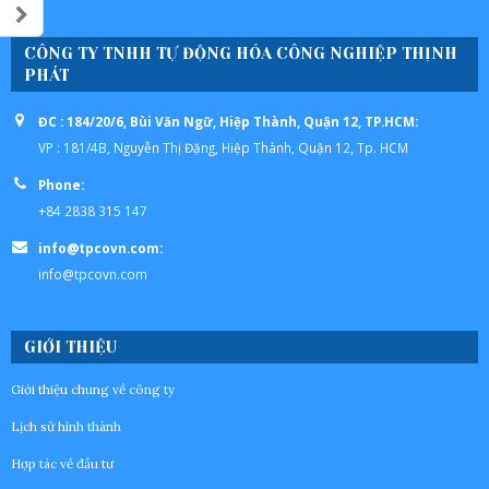
CÔNG TY TNHH TỰ ĐỘNG HÓA CÔNG NGHIỆP THỊNH
PHÁT
ĐC : 184/20/6, Bùi Văn Ngữ, Hiệp Thành, Quận 12, TP.HCM:
VP : 181/4B, Nguyễn Thị Đặng, Hiệp Thành, Quận 12, Tp. HCM
Phone:
+84 2838 315 147
info@tpcovn.com:
info@tpcovn.com
GIỚI THIỆU
Giới thiệu chung về công ty
Lịch sử hình thành
Hợp tác về đầu tư