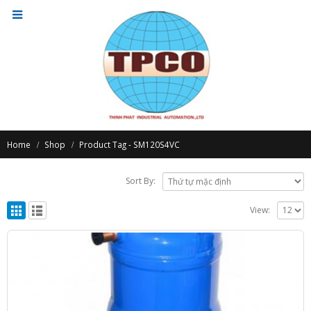
Home
Shop
Product Tag -
SM120S4VC
Sort By:
View: