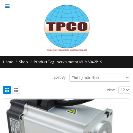
Home
Shop
Product Tag -
servo motor MUMA042P1S
Sort By:
View: