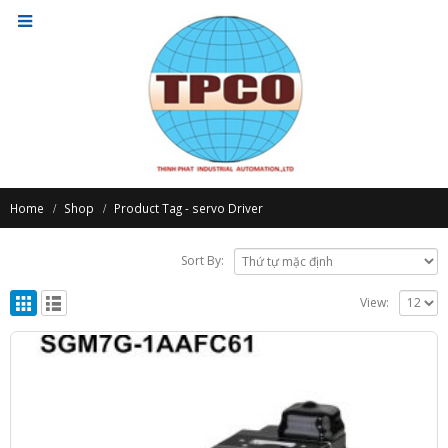
Home
Shop
Product Tag -
servo Driver
Sort By:
View: