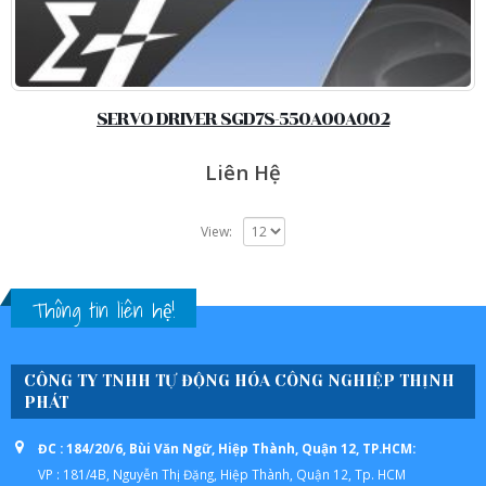
SERVO DRIVER SGD7S-550A00A002
Liên Hệ
View:
Thông tin liên hệ!
CÔNG TY TNHH TỰ ĐỘNG HÓA CÔNG NGHIỆP THỊNH
PHÁT
ĐC : 184/20/6, Bùi Văn Ngữ, Hiệp Thành, Quận 12, TP.HCM:
VP : 181/4B, Nguyễn Thị Đặng, Hiệp Thành, Quận 12, Tp. HCM