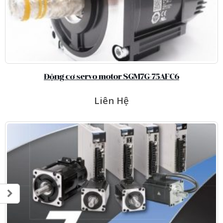
Động cơ servo motor SGM7G-75AFC6
Liên Hệ