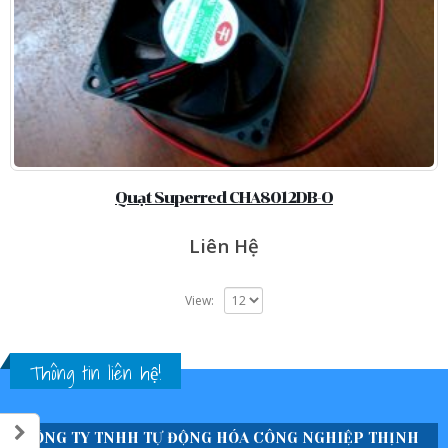
Quạt Superred CHA8012DB-O
Liên Hệ
View:
Thông tin liên hệ!
CÔNG TY TNHH TỰ ĐỘNG HÓA CÔNG NGHIỆP THỊNH