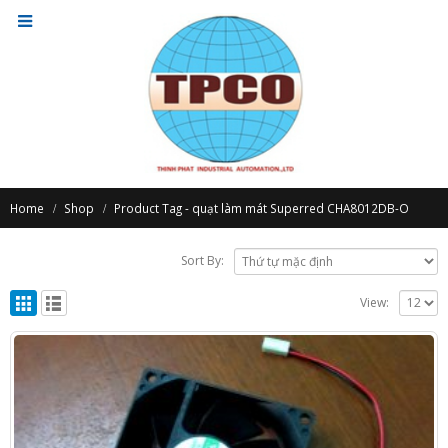
Home
Shop
Product Tag -
quạt làm mát Superred CHA8012DB-O
Sort By:
View: