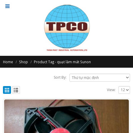
Home
Shop
Product Tag -
quạt làm mát Sunon
Sort By:
View: