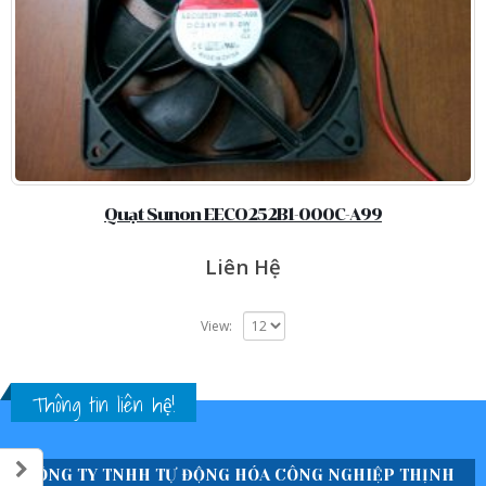
Quạt Sunon EECO252B1-000C-A99
Liên Hệ
View:
Thông tin liên hệ!
CÔNG TY TNHH TỰ ĐỘNG HÓA CÔNG NGHIỆP THỊNH