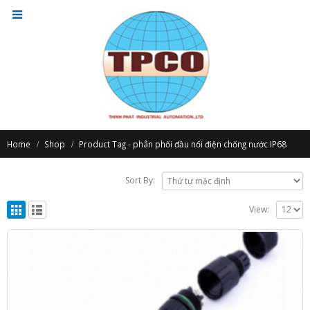
Home
Shop
Product Tag -
phân phối đầu nối điện chống nước IP68
Sort By:
View: