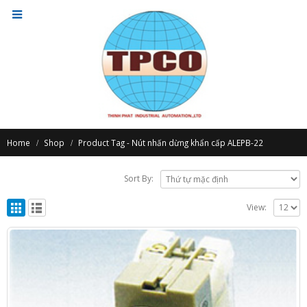
Home
Shop
Product Tag -
Nút nhấn dừng khẩn cấp ALEPB-22
Sort By:
View: