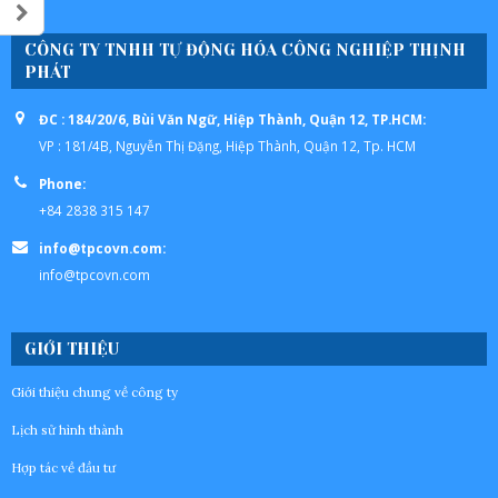
CÔNG TY TNHH TỰ ĐỘNG HÓA CÔNG NGHIỆP THỊNH
PHÁT
ĐC : 184/20/6, Bùi Văn Ngữ, Hiệp Thành, Quận 12, TP.HCM:
VP : 181/4B, Nguyễn Thị Đặng, Hiệp Thành, Quận 12, Tp. HCM
Phone:
+84 2838 315 147
info@tpcovn.com:
info@tpcovn.com
GIỚI THIỆU
Giới thiệu chung về công ty
Lịch sử hình thành
Hợp tác về đầu tư