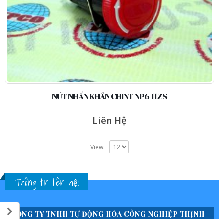
NÚT NHẤN KHẨN CHINT NP6-11ZS
Liên Hệ
View:
Thông tin liên hệ!
CÔNG TY TNHH TỰ ĐỘNG HÓA CÔNG NGHIỆP THỊNH