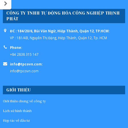
CÔNG TY TNHH TỰ ĐỘNG HÓA CÔNG NGHIỆP THỊNH
PHÁT
ĐC : 184/20/6, Bùi Văn Ngữ, Hiệp Thành, Quận 12, TP.HCM:
VP : 181/4B, Nguyễn Thị Đặng, Hiệp Thành, Quận 12, Tp. HCM
Phone:
+84 2838 315 147
info@tpcovn.com:
info@tpcovn.com
GIỚI THIỆU
Giới thiệu chung về công ty
Lịch sử hình thành
Hợp tác về đầu tư