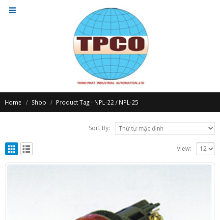
Home
Shop
Product Tag -
NPL-22 / NPL-25
Sort By:
View: