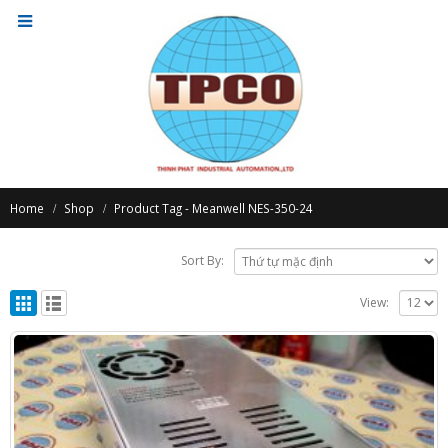
Home
Shop
Product Tag -
Meanwell NES-350-24
Sort By:
View: