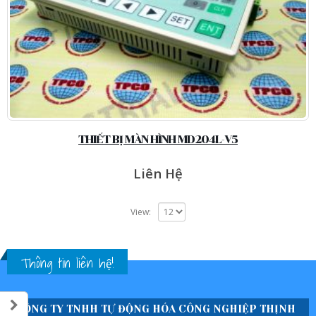
THIẾT BỊ MÀN HÌNH MD204L-V5
Liên Hệ
View:
Thông tin liên hệ!
CÔNG TY TNHH TỰ ĐỘNG HÓA CÔNG NGHIỆP THỊNH