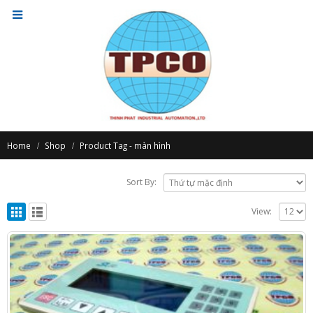
Home
Shop
Product Tag -
màn hình
Sort By:
View: