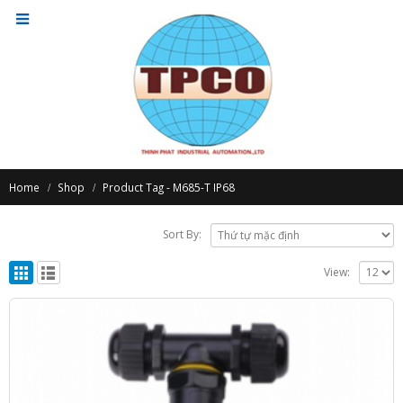
Home
Shop
Product Tag -
M685-T IP68
Sort By:
View: