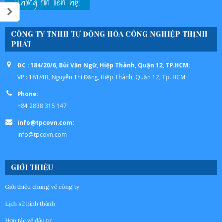
Thông tin liên hệ!
CÔNG TY TNHH TỰ ĐỘNG HÓA CÔNG NGHIỆP THỊNH
PHÁT
ĐC : 184/20/6, Bùi Văn Ngữ, Hiệp Thành, Quận 12, TP.HCM:
VP : 181/4B, Nguyễn Thị Đặng, Hiệp Thành, Quận 12, Tp. HCM
Phone:
+84 2838 315 147
info@tpcovn.com:
info@tpcovn.com
GIỚI THIỆU
Giới thiệu chung về công ty
Lịch sử hình thành
Hợp tác về đầu tư