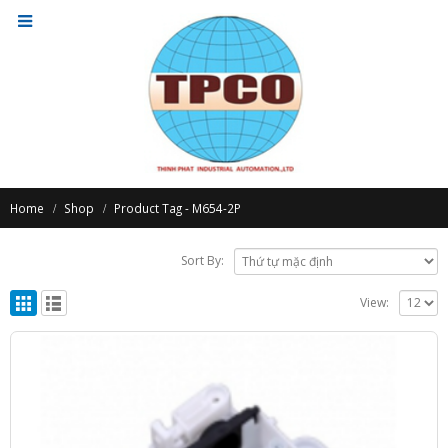
Home
Shop
Product Tag -
M654-2P
Sort By:
View: