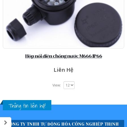
Hộp nối điện chống nước M666 IP66
Liên Hệ
View:
Thông tin liên hệ!
CÔNG TY TNHH TỰ ĐỘNG HÓA CÔNG NGHIỆP THỊNH