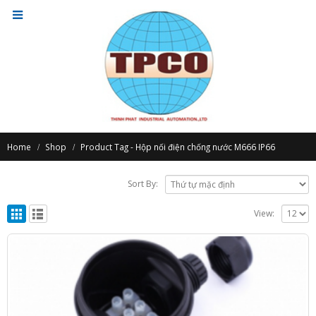
Home
Shop
Product Tag -
Hộp nối điện chống nước M666 IP66
Sort By:
View: