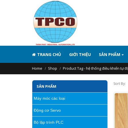
TRANG CHỦ
GIỚI THIỆU
SẢN PHẨM
Home
Shop
Product Tag -
hệ thống điều khiển tự đ
Sort By:
SẢN PHẨM
Máy móc các loại
Động cơ Servo
Bộ lập trình PLC