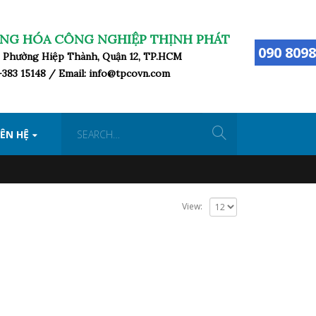
NG HÓA CÔNG NGHIỆP THỊNH PHÁT
090 8098
ữ, Phường Hiệp Thành, Quận 12, TP.HCM
8-383 15148 / Email: info@tpcovn.com
IÊN HỆ
View: