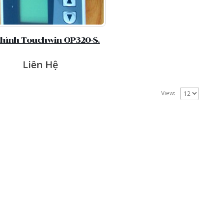
hình Touchwin OP320-S.
Liên Hệ
View: