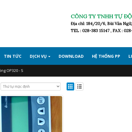
CÔNG TY TNHH TỰ ĐỘ
Địa chỉ: 184/20/6, Bùi Văn Ng
TEL : 028-383 15147 , FAX : 02
TIN TỨC
DỊCH VỤ
DOWNLOAD
HỆ THỐNG PP
L
ộng OP320 - S