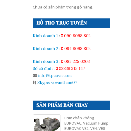
Chưa có sản phẩm trong giỏ hàng.
HỖ TRỢ TRỰC TUYẾN
Kinh doanh 1
:
090 8098 802
Kinh doanh 2
:
094 8098 802
Kinh doanh 3
:
085 225 0203
Số cố định
:
02838 315 147
info@tpcovn.com
Skype: vovantham07
SẢN PHẨM BÁN CHẠY
Bơm chân không
EUROVAC, Vacuum Pump,
EUROVAC VE2, VE4, VE8