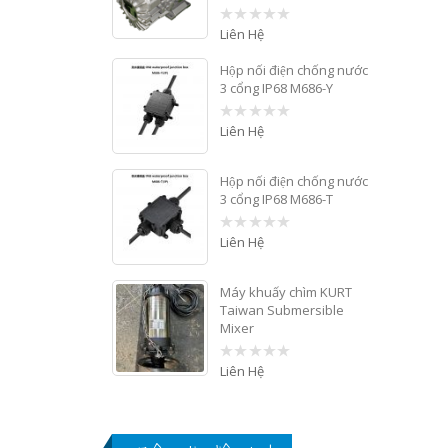
Liên Hệ
0
out
of
Hộp nối điện chống nước
5
3 cổng IP68 M686-Y
Liên Hệ
0
out
of
5
Hộp nối điện chống nước
3 cổng IP68 M686-T
Liên Hệ
0
out
of
5
Máy khuấy chìm KURT
Taiwan Submersible
Mixer
Liên Hệ
0
out
of
5