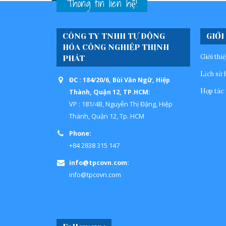
Thông tin liên hệ!
CÔNG TY TNHH TỰ ĐỘNG
GIỚI
HÓA CÔNG NGHIỆP THỊNH
Giới thi
PHÁT
Lịch sử 
ĐC : 184/20/6, Bùi Văn Ngữ, Hiệp
Hợp tác 
Thành, Quận 12, TP.HCM:
VP : 181/4B, Nguyễn Thị Đặng, Hiệp
Thành, Quận 12, Tp. HCM
Phone:
+84 2838 315 147
info@tpcovn.com:
info@tpcovn.com