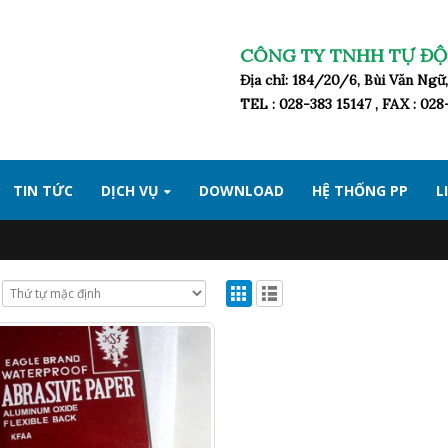
CÔNG TY TNHH TỰ ĐỘ
Địa chỉ: 184/20/6, Bùi Văn Ng
TEL : 028-383 15147 , FAX : 02
TIN TỨC
DỊCH VỤ
DOWNLOAD
HỆ THỐNG PP
L