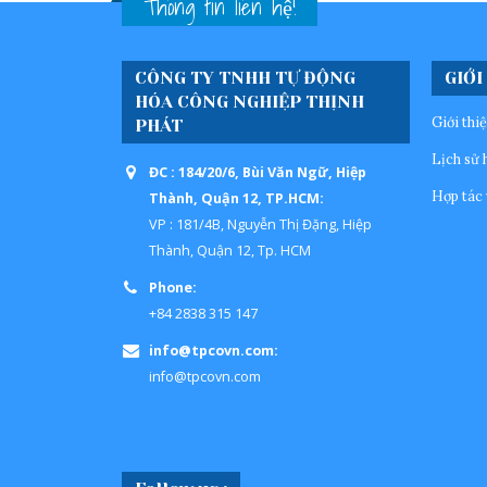
Thông tin liên hệ!
CÔNG TY TNHH TỰ ĐỘNG
GIỚI
HÓA CÔNG NGHIỆP THỊNH
Giới thi
PHÁT
Lịch sử 
ĐC : 184/20/6, Bùi Văn Ngữ, Hiệp
Hợp tác 
Thành, Quận 12, TP.HCM:
VP : 181/4B, Nguyễn Thị Đặng, Hiệp
Thành, Quận 12, Tp. HCM
Phone:
+84 2838 315 147
info@tpcovn.com:
info@tpcovn.com