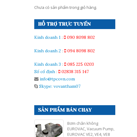
Chưa có sản phẩm trong giỏ hàng.
HỖ TRỢ TRỰC TUYẾN
Kinh doanh 1
:
090 8098 802
Kinh doanh 2
:
094 8098 802
Kinh doanh 3
:
085 225 0203
Số cố định
:
02838 315 147
info@tpcovn.com
Skype: vovantham07
SẢN PHẨM BÁN CHẠY
Bơm chân không
EUROVAC, Vacuum Pump,
EUROVAC VE2, VE4, VE8