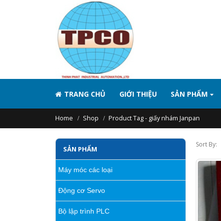
TRANG CHỦ
GIỚI THIỆU
SẢN PHẨM
Home
Shop
Product Tag -
giấy nhám Janpan
Sort By:
SẢN PHẨM
Máy móc các loại
Động cơ Servo
Bộ lập trình PLC