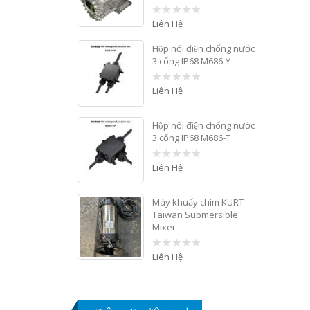
Liên Hệ
0
out
of
Hộp nối điện chống nước
5
3 cổng IP68 M686-Y
Liên Hệ
0
out
of
5
Hộp nối điện chống nước
3 cổng IP68 M686-T
Liên Hệ
0
out
of
5
Máy khuấy chìm KURT
Taiwan Submersible
Mixer
Liên Hệ
0
out
of
5