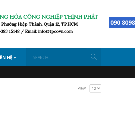
NG HÓA CÔNG NGHIỆP THỊNH PHÁT
090 8098
ữ, Phường Hiệp Thành, Quận 12, TP.HCM
8-383 15148 / Email: info@tpcovn.com
IÊN HỆ
View: