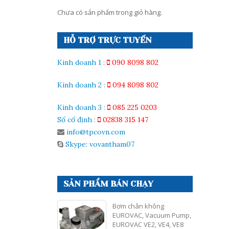
Chưa có sản phẩm trong giỏ hàng.
HỖ TRỢ TRỰC TUYẾN
Kinh doanh 1
:
090 8098 802
Kinh doanh 2
:
094 8098 802
Kinh doanh 3
:
085 225 0203
Số cố định
:
02838 315 147
info@tpcovn.com
Skype: vovantham07
SẢN PHẨM BÁN CHẠY
Bơm chân không
EUROVAC, Vacuum Pump,
EUROVAC VE2, VE4, VE8