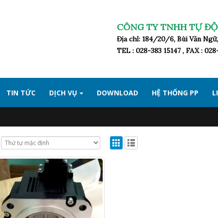
CÔNG TY TNHH TỰ ĐỘ
Địa chỉ: 184/20/6, Bùi Văn Ng
TEL : 028-383 15147 , FAX : 02
TIN TỨC
DỊCH VỤ
DOWNLOAD
HỆ THỐNG PP
L