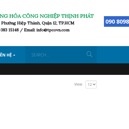
NG HÓA CÔNG NGHIỆP THỊNH PHÁT
090 8098
ữ, Phường Hiệp Thành, Quận 12, TP.HCM
8-383 15148 / Email: info@tpcovn.com
IÊN HỆ
View: