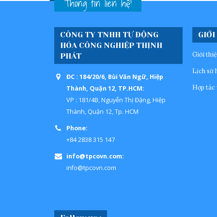
Thông tin liên hệ!
CÔNG TY TNHH TỰ ĐỘNG
GIỚI
HÓA CÔNG NGHIỆP THỊNH
Giới thi
PHÁT
Lịch sử 
ĐC : 184/20/6, Bùi Văn Ngữ, Hiệp
Hợp tác 
Thành, Quận 12, TP.HCM:
VP : 181/4B, Nguyễn Thị Đặng, Hiệp
Thành, Quận 12, Tp. HCM
Phone:
+84 2838 315 147
info@tpcovn.com:
info@tpcovn.com