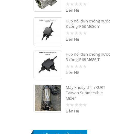
Liên Hệ
0
out
of
Hộp nối điện chống nước
5
3 cổng IP68 M686-Y
Liên Hệ
0
out
of
5
Hộp nối điện chống nước
3 cổng IP68 M686-T
Liên Hệ
0
out
of
5
Máy khuấy chìm KURT
Taiwan Submersible
Mixer
Liên Hệ
0
out
of
5