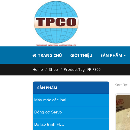
TRANG CHỦ
GIỚI THIỆU
SẢN PHẨM
Home
Shop
Product Tag -
FR-F800
Sort By:
SẢN PHẨM
Máy móc các loại
Động cơ Servo
Bộ lập trình PLC