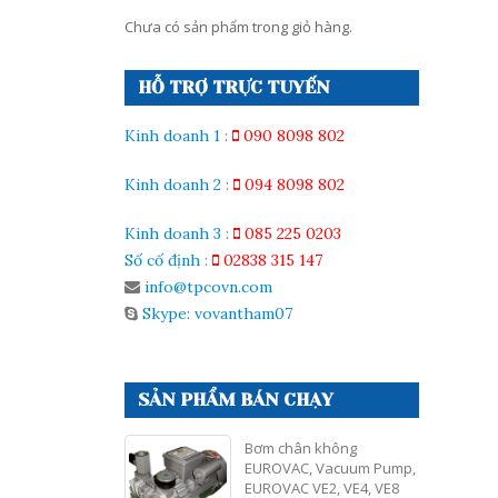
Chưa có sản phẩm trong giỏ hàng.
HỖ TRỢ TRỰC TUYẾN
Kinh doanh 1
:
090 8098 802
Kinh doanh 2
:
094 8098 802
Kinh doanh 3
:
085 225 0203
Số cố định
:
02838 315 147
info@tpcovn.com
Skype: vovantham07
SẢN PHẨM BÁN CHẠY
Bơm chân không
EUROVAC, Vacuum Pump,
EUROVAC VE2, VE4, VE8