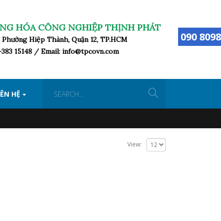
NG HÓA CÔNG NGHIỆP THỊNH PHÁT
090 8098
ữ, Phường Hiệp Thành, Quận 12, TP.HCM
8-383 15148 / Email: info@tpcovn.com
IÊN HỆ
View: