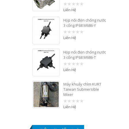
Liên Hệ
0
out
of
Hộp nối điện chống nước
5
3 cổng IP68 M686-Y
Liên Hệ
0
out
of
5
Hộp nối điện chống nước
3 cổng IP68 M686-T
Liên Hệ
0
out
of
5
Máy khuấy chìm KURT
Taiwan Submersible
Mixer
Liên Hệ
0
out
of
5