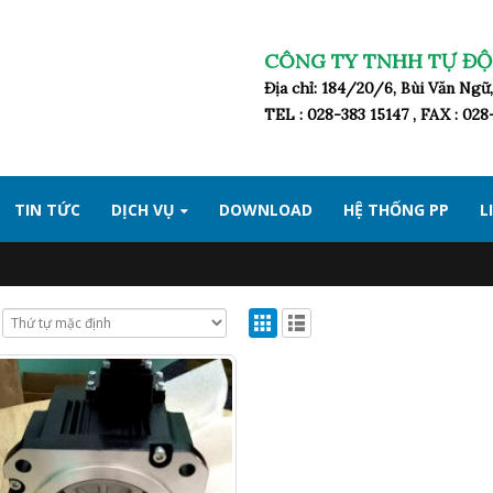
CÔNG TY TNHH TỰ ĐỘ
Địa chỉ: 184/20/6, Bùi Văn Ng
TEL : 028-383 15147 , FAX : 02
TIN TỨC
DỊCH VỤ
DOWNLOAD
HỆ THỐNG PP
L