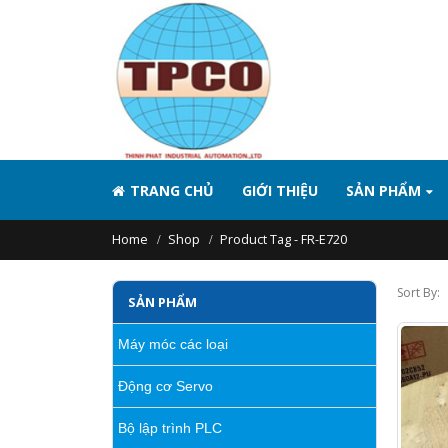
TRANG CHỦ
GIỚI THIỆU
SẢN PHẨM
Home
Shop
Product Tag -
FR-E720
Sort By:
SẢN PHẨM
Máy móc các loại
Động cơ Servo
Bộ lập trình PLC