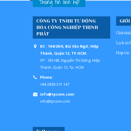
Thông tin liên hệ!
CÔNG TY TNHH TỰ ĐỘNG
GIỚI
HÓA CÔNG NGHIỆP THỊNH
Giới thi
PHÁT
Lịch sử 
ĐC : 184/20/6, Bùi Văn Ngữ, Hiệp
Hợp tác 
Thành, Quận 12, TP.HCM:
VP : 181/4B, Nguyễn Thị Đặng, Hiệp
Thành, Quận 12, Tp. HCM
Phone:
+84 2838 315 147
info@tpcovn.com:
info@tpcovn.com