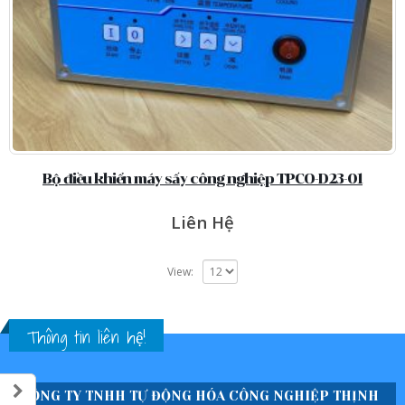
Bộ điều khiển máy sấy công nghiệp TPCO-D23-01
Liên Hệ
View:
Thông tin liên hệ!
CÔNG TY TNHH TỰ ĐỘNG HÓA CÔNG NGHIỆP THỊNH