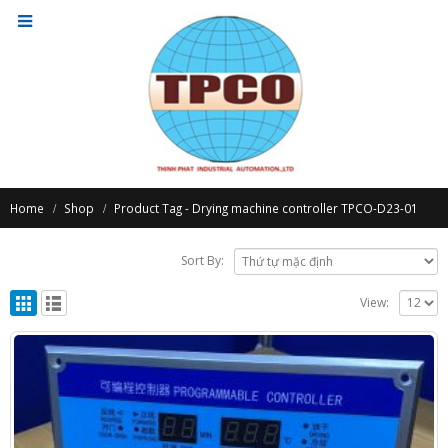
Home
Shop
Product Tag -
Drying machine controller TPCO-D23-01
Sort By:
View: