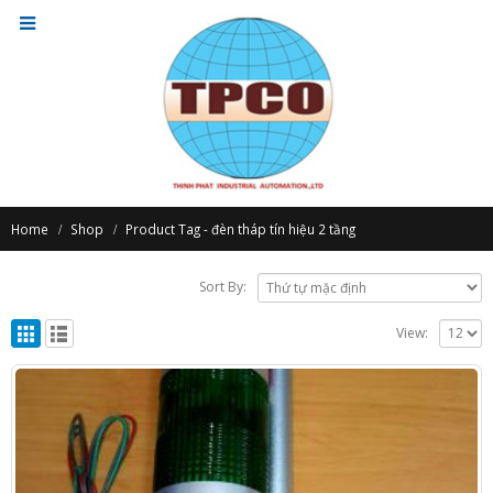
Home
Shop
Product Tag -
đèn tháp tín hiệu 2 tầng
Sort By:
View: