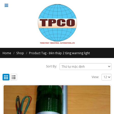
Home
Shop
Product Tag -
Đèn tháp 2 tầng warning light
Sort By:
View: