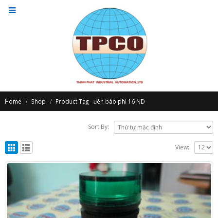
Home
Shop
Product Tag -
đèn báo phi 16 ND
Sort By:
View: