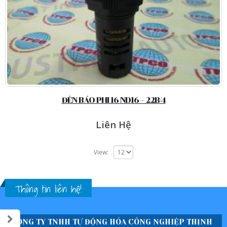
ĐÈN BÁO PHI 16 ND16 – 22B/4
Liên Hệ
View:
Thông tin liên hệ!
CÔNG TY TNHH TỰ ĐỘNG HÓA CÔNG NGHIỆP THỊNH