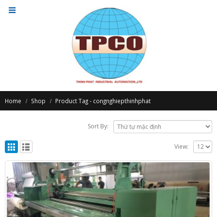
Home
Shop
Product Tag -
congnghiepthinhphat
Sort By:
View: