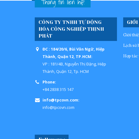
Thông tin liên hệ!
CÔNG TY TNHH TỰ ĐỘNG
GIỚI
HÓA CÔNG NGHIỆP THỊNH
Giới thi
PHÁT
Lịch sử 
ĐC : 184/20/6, Bùi Văn Ngữ, Hiệp
Hợp tác 
Thành, Quận 12, TP.HCM:
VP : 181/4B, Nguyễn Thị Đặng, Hiệp
Thành, Quận 12, Tp. HCM
Phone:
+84 2838 315 147
info@tpcovn.com:
info@tpcovn.com