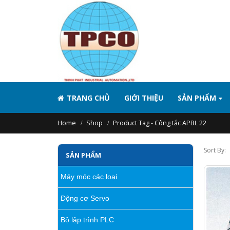
TRANG CHỦ
GIỚI THIỆU
SẢN PHẨM
Home
Shop
Product Tag -
Công tắc APBL 22
Sort By:
SẢN PHẨM
Máy móc các loại
Động cơ Servo
Bộ lập trình PLC