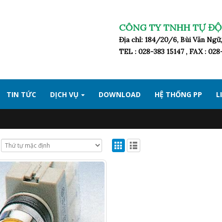
CÔNG TY TNHH TỰ ĐỘ
Địa chỉ: 184/20/6, Bùi Văn Ng
TEL : 028-383 15147 , FAX : 02
TIN TỨC
DỊCH VỤ
DOWNLOAD
HỆ THỐNG PP
L