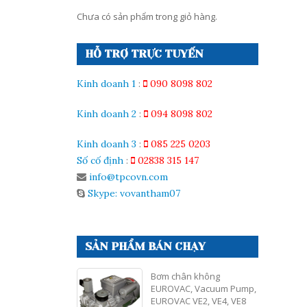
Chưa có sản phẩm trong giỏ hàng.
HỖ TRỢ TRỰC TUYẾN
Kinh doanh 1
:
090 8098 802
Kinh doanh 2
:
094 8098 802
Kinh doanh 3
:
085 225 0203
Số cố định
:
02838 315 147
info@tpcovn.com
Skype: vovantham07
SẢN PHẨM BÁN CHẠY
Bơm chân không
EUROVAC, Vacuum Pump,
EUROVAC VE2, VE4, VE8