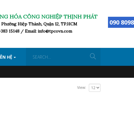
NG HÓA CÔNG NGHIỆP THỊNH PHÁT
090 8098
ữ, Phường Hiệp Thành, Quận 12, TP.HCM
8-383 15148 / Email: info@tpcovn.com
IÊN HỆ
View: