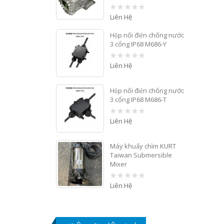
Liên Hệ
0
out
of
Hộp nối điện chống nước
5
3 cổng IP68 M686-Y
Liên Hệ
0
out
of
5
Hộp nối điện chống nước
3 cổng IP68 M686-T
Liên Hệ
0
out
of
5
Máy khuấy chìm KURT
Taiwan Submersible
Mixer
Liên Hệ
0
out
of
5