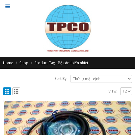
Home
Shop
Product Tag -
Bộ cảm biến nhiệt
Sort By:
View: