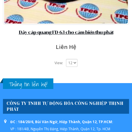
Dây cáp quang FD-63 cho cảm biến thu phát
Liên Hệ
View:
Thông tin liên hệ!
CÔNG TY TNHH TỰ ĐỘNG HÓA CÔNG NGHIỆP THỊNH
PHÁT
ĐC : 184/20/6, Bùi Văn Ngữ, Hiệp Thành, Quận 12, TP.HCM:
VP : 181/4B, Nguyễn Thị Đặng, Hiệp Thành, Quận 12, Tp. HCM