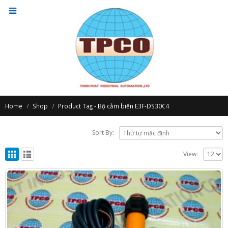
Home
Shop
Product Tag -
Bộ cảm biến E3F-DS30C4
Sort By:
View: