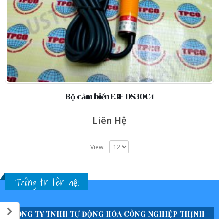
Bộ cảm biến E3F-DS30C4
Liên Hệ
View:
Thông tin liên hệ!
CÔNG TY TNHH TỰ ĐỘNG HÓA CÔNG NGHIỆP THỊNH