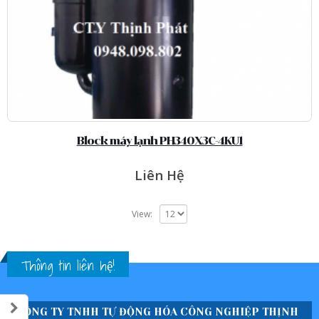
Block máy lạnh PH340X3C-4KU1
Liên Hệ
View:
Thông tin liên hệ!
CÔNG TY TNHH TỰ ĐỘNG HÓA CÔNG NGHIỆP THỊNH