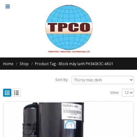
Home
Shop
Product Tag -
Block máy lạnh PH340X3C-4KU1
Sort By:
View: