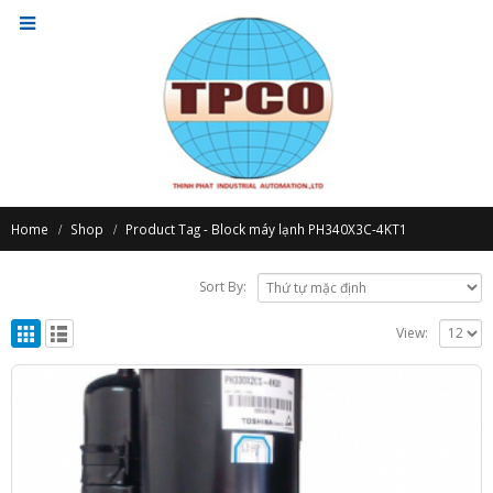
Home
Shop
Product Tag -
Block máy lạnh PH340X3C-4KT1
Sort By:
View: