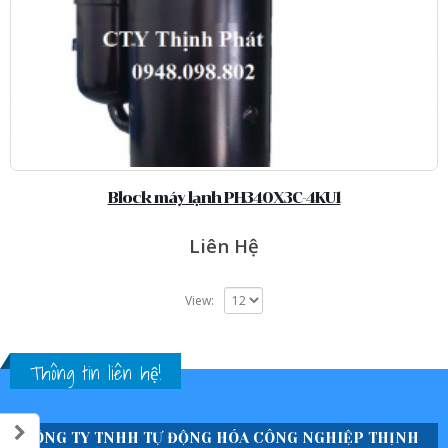
Block máy lạnh PH340X3C-4KU1
Liên Hệ
View:
Thông tin liên hệ!
CÔNG TY TNHH TỰ ĐỘNG HÓA CÔNG NGHIỆP THỊNH