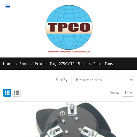
Home
Shop
Product Tag -
2750MTP-15 – Ikura Seiki – Fans
Sort By:
View: