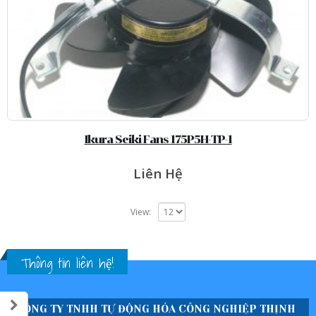
Ikura Seiki Fans 175P5H-TP-1
Liên Hệ
View:
Thông tin liên hệ!
CÔNG TY TNHH TỰ ĐỘNG HÓA CÔNG NGHIỆP THỊNH