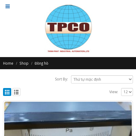
Home
Shop
Đồng hồ
Sort By:
View: