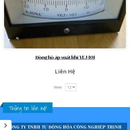
Đồng hồ áp suất khí YEJ-101
Liên Hệ
View:
Thông tin liên hệ!
CÔNG TY TNHH TỰ ĐỘNG HÓA CÔNG NGHIỆP THỊNH