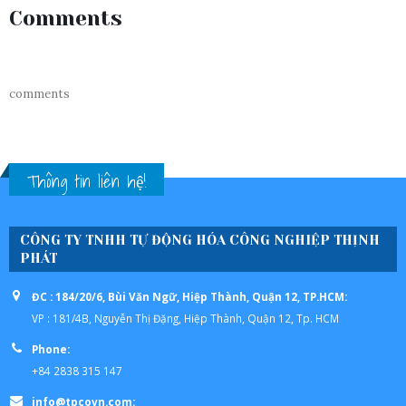
Comments
comments
Thông tin liên hệ!
CÔNG TY TNHH TỰ ĐỘNG HÓA CÔNG NGHIỆP THỊNH
PHÁT
ĐC : 184/20/6, Bùi Văn Ngữ, Hiệp Thành, Quận 12, TP.HCM:
VP : 181/4B, Nguyễn Thị Đặng, Hiệp Thành, Quận 12, Tp. HCM
Phone:
+84 2838 315 147
info@tpcovn.com: